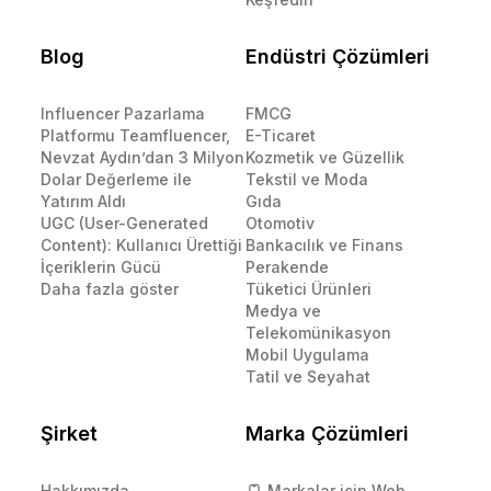
Blog
Endüstri Çözümleri
Influencer Pazarlama
FMCG
Platformu Teamfluencer,
E-Ticaret
Nevzat Aydın’dan 3 Milyon
Kozmetik ve Güzellik
Dolar Değerleme ile
Tekstil ve Moda
Yatırım Aldı
Gıda
UGC (User-Generated
Otomotiv
Content): Kullanıcı Ürettiği
Bankacılık ve Finans
İçeriklerin Gücü
Perakende
Daha fazla göster
Tüketici Ürünleri
Medya ve
Telekomünikasyon
Mobil Uygulama
Tatil ve Seyahat
Şirket
Marka Çözümleri
Hakkımızda
Markalar için Web