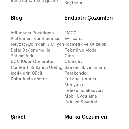
Bana daha fazla göster
Keşfedin
Blog
Endüstri Çözümleri
Influencer Pazarlama
FMCG
Platformu Teamfluencer,
E-Ticaret
Nevzat Aydın’dan 3 Milyon
Kozmetik ve Güzellik
Dolar Değerleme ile
Tekstil ve Moda
Yatırım Aldı
Gıda
UGC (User-Generated
Otomotiv
Content): Kullanıcı Ürettiği
Bankacılık ve Finans
İçeriklerin Gücü
Perakende
Daha fazla göster
Tüketici Ürünleri
Medya ve
Telekomünikasyon
Mobil Uygulama
Tatil ve Seyahat
Şirket
Marka Çözümleri