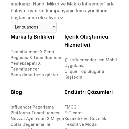
markanızı Nano, Mikro ve Makro Influencer'larla
buluşturuyor ve kampanyanın tüm ayrıntılarını
baştan sona ele alıyoruz.
Marka İş Birlikleri
İçerik Oluşturucu
Hizmetleri
Teamfluencer X Penti
Pegasus X Teamfluencer
Influencerlar için Mobil
Yemeksepeti X
Uygulama
Teamfluencer
Clique Topluluğunu
Bana daha fazla göster
Keşfedin
Blog
Endüstri Çözümleri
Influencer Pazarlama
FMCG
Platformu Teamfluencer,
E-Ticaret
Nevzat Aydın’dan 3 Milyon
Kozmetik ve Güzellik
Dolar Değerleme ile
Tekstil ve Moda