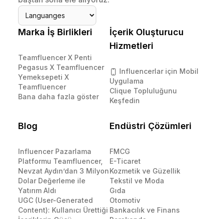
Marka İş Birlikleri
İçerik Oluşturucu
Hizmetleri
Teamfluencer X Penti
Pegasus X Teamfluencer
Influencerlar için Mobil
Yemeksepeti X
Uygulama
Teamfluencer
Clique Topluluğunu
Bana daha fazla göster
Keşfedin
Blog
Endüstri Çözümleri
Influencer Pazarlama
FMCG
Platformu Teamfluencer,
E-Ticaret
Nevzat Aydın’dan 3 Milyon
Kozmetik ve Güzellik
Dolar Değerleme ile
Tekstil ve Moda
Yatırım Aldı
Gıda
UGC (User-Generated
Otomotiv
Content): Kullanıcı Ürettiği
Bankacılık ve Finans