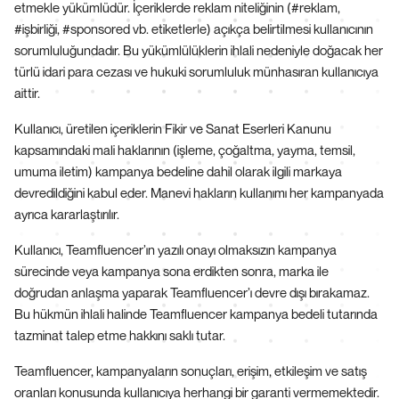
etmekle yükümlüdür. İçeriklerde reklam niteliğinin (#reklam,
#işbirliği, #sponsored vb. etiketlerle) açıkça belirtilmesi kullanıcının
sorumluluğundadır. Bu yükümlülüklerin ihlali nedeniyle doğacak her
türlü idari para cezası ve hukuki sorumluluk münhasıran kullanıcıya
aittir.
Kullanıcı, üretilen içeriklerin Fikir ve Sanat Eserleri Kanunu
kapsamındaki mali haklarının (işleme, çoğaltma, yayma, temsil,
umuma iletim) kampanya bedeline dahil olarak ilgili markaya
devredildiğini kabul eder. Manevi hakların kullanımı her kampanyada
ayrıca kararlaştırılır.
Kullanıcı, Teamfluencer’ın yazılı onayı olmaksızın kampanya
sürecinde veya kampanya sona erdikten sonra, marka ile
doğrudan anlaşma yaparak Teamfluencer’ı devre dışı bırakamaz.
Bu hükmün ihlali halinde Teamfluencer kampanya bedeli tutarında
tazminat talep etme hakkını saklı tutar.
Teamfluencer, kampanyaların sonuçları, erişim, etkileşim ve satış
oranları konusunda kullanıcıya herhangi bir garanti vermemektedir.