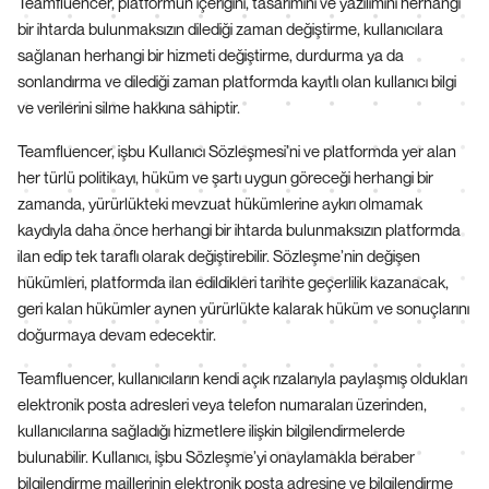
Teamfluencer, platformun içeriğini, tasarımını ve yazılımını herhangi
bir ihtarda bulunmaksızın dilediği zaman değiştirme, kullanıcılara
sağlanan herhangi bir hizmeti değiştirme, durdurma ya da
sonlandırma ve dilediği zaman platformda kayıtlı olan kullanıcı bilgi
ve verilerini silme hakkına sahiptir.
Teamfluencer, işbu Kullanıcı Sözleşmesi’ni ve platformda yer alan
her türlü politikayı, hüküm ve şartı uygun göreceği herhangi bir
zamanda, yürürlükteki mevzuat hükümlerine aykırı olmamak
kaydıyla daha önce herhangi bir ihtarda bulunmaksızın platformda
ilan edip tek taraflı olarak değiştirebilir. Sözleşme’nin değişen
hükümleri, platformda ilan edildikleri tarihte geçerlilik kazanacak,
geri kalan hükümler aynen yürürlükte kalarak hüküm ve sonuçlarını
doğurmaya devam edecektir.
Teamfluencer, kullanıcıların kendi açık rızalarıyla paylaşmış oldukları
elektronik posta adresleri veya telefon numaraları üzerinden,
kullanıcılarına sağladığı hizmetlere ilişkin bilgilendirmelerde
bulunabilir. Kullanıcı, işbu Sözleşme’yi onaylamakla beraber
bilgilendirme maillerinin elektronik posta adresine ve bilgilendirme