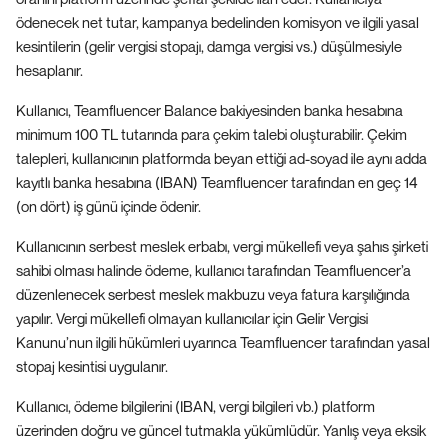
ödenecek net tutar, kampanya bedelinden komisyon ve ilgili yasal
kesintilerin (gelir vergisi stopajı, damga vergisi vs.) düşülmesiyle
hesaplanır.
Kullanıcı, Teamfluencer Balance bakiyesinden banka hesabına
minimum 100 TL tutarında para çekim talebi oluşturabilir. Çekim
talepleri, kullanıcının platformda beyan ettiği ad-soyad ile aynı adda
kayıtlı banka hesabına (IBAN) Teamfluencer tarafından en geç 14
(on dört) iş günü içinde ödenir.
Kullanıcının serbest meslek erbabı, vergi mükellefi veya şahıs şirketi
sahibi olması halinde ödeme, kullanıcı tarafından Teamfluencer’a
düzenlenecek serbest meslek makbuzu veya fatura karşılığında
yapılır. Vergi mükellefi olmayan kullanıcılar için Gelir Vergisi
Kanunu’nun ilgili hükümleri uyarınca Teamfluencer tarafından yasal
stopaj kesintisi uygulanır.
Kullanıcı, ödeme bilgilerini (IBAN, vergi bilgileri vb.) platform
üzerinden doğru ve güncel tutmakla yükümlüdür. Yanlış veya eksik