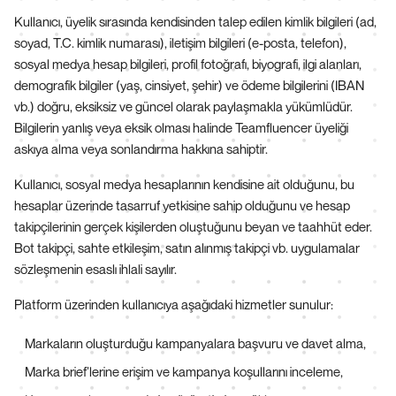
Kullanıcı, üyelik sırasında kendisinden talep edilen kimlik bilgileri (ad,
soyad, T.C. kimlik numarası), iletişim bilgileri (e-posta, telefon),
sosyal medya hesap bilgileri, profil fotoğrafı, biyografi, ilgi alanları,
demografik bilgiler (yaş, cinsiyet, şehir) ve ödeme bilgilerini (IBAN
vb.) doğru, eksiksiz ve güncel olarak paylaşmakla yükümlüdür.
Bilgilerin yanlış veya eksik olması halinde Teamfluencer üyeliği
askıya alma veya sonlandırma hakkına sahiptir.
Kullanıcı, sosyal medya hesaplarının kendisine ait olduğunu, bu
hesaplar üzerinde tasarruf yetkisine sahip olduğunu ve hesap
takipçilerinin gerçek kişilerden oluştuğunu beyan ve taahhüt eder.
Bot takipçi, sahte etkileşim, satın alınmış takipçi vb. uygulamalar
sözleşmenin esaslı ihlali sayılır.
Platform üzerinden kullanıcıya aşağıdaki hizmetler sunulur:
Markaların oluşturduğu kampanyalara başvuru ve davet alma,
Marka brief’lerine erişim ve kampanya koşullarını inceleme,