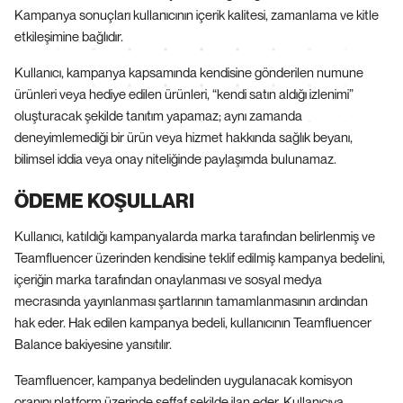
Kampanya sonuçları kullanıcının içerik kalitesi, zamanlama ve kitle
etkileşimine bağlıdır.
Kullanıcı, kampanya kapsamında kendisine gönderilen numune
ürünleri veya hediye edilen ürünleri, “kendi satın aldığı izlenimi”
oluşturacak şekilde tanıtım yapamaz; aynı zamanda
deneyimlemediği bir ürün veya hizmet hakkında sağlık beyanı,
bilimsel iddia veya onay niteliğinde paylaşımda bulunamaz.
ÖDEME KOŞULLARI
Kullanıcı, katıldığı kampanyalarda marka tarafından belirlenmiş ve
Teamfluencer üzerinden kendisine teklif edilmiş kampanya bedelini,
içeriğin marka tarafından onaylanması ve sosyal medya
mecrasında yayınlanması şartlarının tamamlanmasının ardından
hak eder. Hak edilen kampanya bedeli, kullanıcının Teamfluencer
Balance bakiyesine yansıtılır.
Teamfluencer, kampanya bedelinden uygulanacak komisyon
oranını platform üzerinde şeffaf şekilde ilan eder. Kullanıcıya