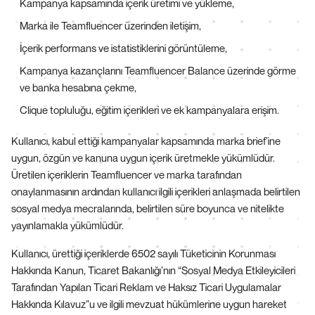
Kampanya kapsamında içerik üretimi ve yükleme,
Marka ile Teamfluencer üzerinden iletişim,
İçerik performans ve istatistiklerini görüntüleme,
Kampanya kazançlarını Teamfluencer Balance üzerinde görme
ve banka hesabına çekme,
Clique topluluğu, eğitim içerikleri ve ek kampanyalara erişim.
Kullanıcı, kabul ettiği kampanyalar kapsamında marka brief’ine
uygun, özgün ve kanuna uygun içerik üretmekle yükümlüdür.
Üretilen içeriklerin Teamfluencer ve marka tarafından
onaylanmasının ardından kullanıcı ilgili içerikleri anlaşmada belirtilen
sosyal medya mecralarında, belirtilen süre boyunca ve nitelikte
yayınlamakla yükümlüdür.
Kullanıcı, ürettiği içeriklerde 6502 sayılı Tüketicinin Korunması
Hakkında Kanun, Ticaret Bakanlığı’nın “Sosyal Medya Etkileyicileri
Tarafından Yapılan Ticari Reklam ve Haksız Ticari Uygulamalar
Hakkında Kılavuz”u ve ilgili mevzuat hükümlerine uygun hareket