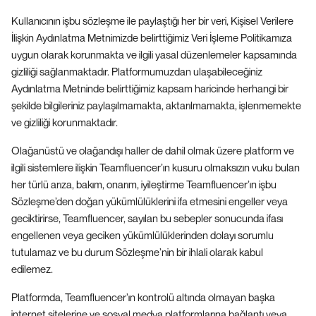
Kullanıcının işbu sözleşme ile paylaştığı her bir veri, Kişisel Verilere
İlişkin Aydınlatma Metnimizde belirttiğimiz Veri İşleme Politikamıza
uygun olarak korunmakta ve ilgili yasal düzenlemeler kapsamında
gizliliği sağlanmaktadır. Platformumuzdan ulaşabileceğiniz
Aydınlatma Metninde belirttiğimiz kapsam haricinde herhangi bir
şekilde bilgileriniz paylaşılmamakta, aktarılmamakta, işlenmemekte
ve gizliliği korunmaktadır.
Olağanüstü ve olağandışı haller de dahil olmak üzere platform ve
ilgili sistemlere ilişkin Teamfluencer’ın kusuru olmaksızın vuku bulan
her türlü arıza, bakım, onarım, iyileştirme Teamfluencer’ın işbu
Sözleşme’den doğan yükümlülüklerini ifa etmesini engeller veya
geciktirirse, Teamfluencer, sayılan bu sebepler sonucunda ifası
engellenen veya geciken yükümlülüklerinden dolayı sorumlu
tutulamaz ve bu durum Sözleşme’nin bir ihlali olarak kabul
edilemez.
Platformda, Teamfluencer’ın kontrolü altında olmayan başka
internet sitelerine ve sosyal medya platformlarına bağlantı veya