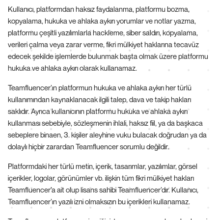
Kullanıcı, platformdan haksız faydalanma, platformu bozma,
kopyalama, hukuka ve ahlaka aykırı yorumlar ve notlar yazma,
platformu çeşitli yazılımlarla hackleme, siber saldırı, kopyalama,
verileri çalma veya zarar verme, fikri mülkiyet haklarına tecavüz
edecek şekilde işlemlerde bulunmak başta olmak üzere platformu
hukuka ve ahlaka aykırı olarak kullanamaz.
Teamfluencer’ın platformun hukuka ve ahlaka aykırı her türlü
kullanımından kaynaklanacak ilgili talep, dava ve takip hakları
saklıdır. Ayrıca kullanıcının platformu hukuka ve ahlaka aykırı
kullanması sebebiyle, sözleşmenin ihlali, haksız fiil, ya da başkaca
sebeplere binaen, 3. kişiler aleyhine vuku bulacak doğrudan ya da
dolaylı hiçbir zarardan Teamfluencer sorumlu değildir.
Platformdaki her türlü metin, içerik, tasarımlar, yazılımlar, görsel
içerikler, logolar, görünümler vb. ilişkin tüm fikri mülkiyet hakları
Teamfluencer’a ait olup lisans sahibi Teamfluencer’dır. Kullanıcı,
Teamfluencer’ın yazılı izni olmaksızın bu içerikleri kullanamaz.