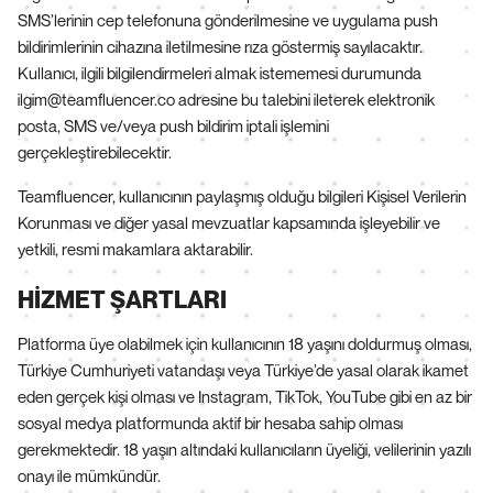
SMS’lerinin cep telefonuna gönderilmesine ve uygulama push
bildirimlerinin cihazına iletilmesine rıza göstermiş sayılacaktır.
Kullanıcı, ilgili bilgilendirmeleri almak istememesi durumunda
ilgim@teamfluencer.co adresine bu talebini ileterek elektronik
posta, SMS ve/veya push bildirim iptali işlemini
gerçekleştirebilecektir.
Teamfluencer, kullanıcının paylaşmış olduğu bilgileri Kişisel Verilerin
Korunması ve diğer yasal mevzuatlar kapsamında işleyebilir ve
yetkili, resmi makamlara aktarabilir.
HİZMET ŞARTLARI
Platforma üye olabilmek için kullanıcının 18 yaşını doldurmuş olması,
Türkiye Cumhuriyeti vatandaşı veya Türkiye’de yasal olarak ikamet
eden gerçek kişi olması ve Instagram, TikTok, YouTube gibi en az bir
sosyal medya platformunda aktif bir hesaba sahip olması
gerekmektedir. 18 yaşın altındaki kullanıcıların üyeliği, velilerinin yazılı
onayı ile mümkündür.