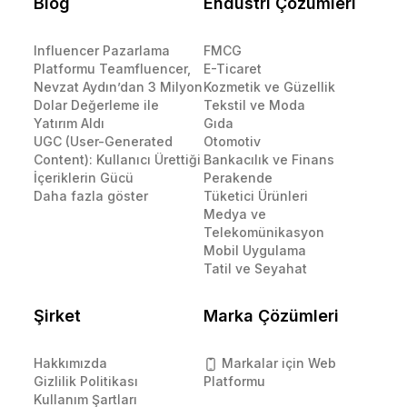
Blog
Endüstri Çözümleri
Influencer Pazarlama
FMCG
Platformu Teamfluencer,
E-Ticaret
Nevzat Aydın’dan 3 Milyon
Kozmetik ve Güzellik
Dolar Değerleme ile
Tekstil ve Moda
Yatırım Aldı
Gıda
UGC (User-Generated
Otomotiv
Content): Kullanıcı Ürettiği
Bankacılık ve Finans
İçeriklerin Gücü
Perakende
Daha fazla göster
Tüketici Ürünleri
Medya ve
Telekomünikasyon
Mobil Uygulama
Tatil ve Seyahat
Şirket
Marka Çözümleri
Hakkımızda
Markalar için Web
Gizlilik Politikası
Platformu
Kullanım Şartları