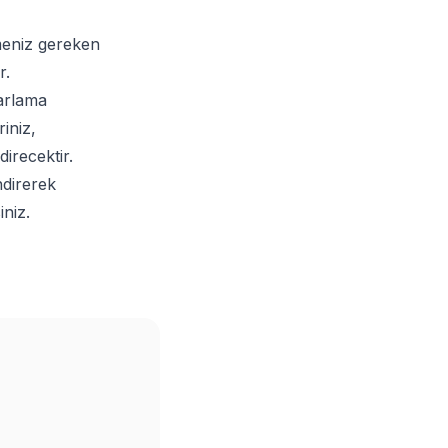
emeniz gereken
r.
zarlama
riniz,
direcektir.
ndirerek
iniz.