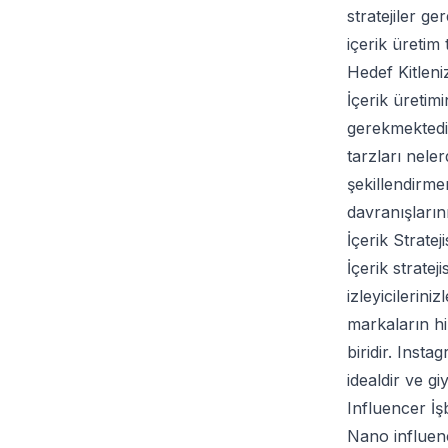
stratejiler ge
içerik üretim
Hedef Kitleniz
İçerik üretim
gerekmektedir
tarzları nele
şekillendirme
davranışlarını
İçerik Stratej
İçerik stratej
izleyicilerin
markaların hi
biridir. Insta
idealdir ve g
Influencer İşb
Nano influence