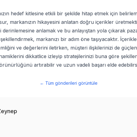
zın hedef kitlesine etkili bir şekilde hitap etmek için belirl
ur, markanızın hikayesini anlatan doğru içerikler üretmekti
zi derinlemesine anlamak ve bu anlayıştan yola çıkarak pa
zi şekillendirmek, markanızı bir adım öne taşıyacaktır. İçerikle
liğini ve değerlerini iletirken, müşteri ilişkilerinizi de güçlen
miklerini dikkatlice izleyip stratejilerinizi buna göre şekille
rünürlüğünü artırabilir ve uzun vadeli başarı elde edebilirs
←
Tüm gönderileri görüntüle
Zeynep