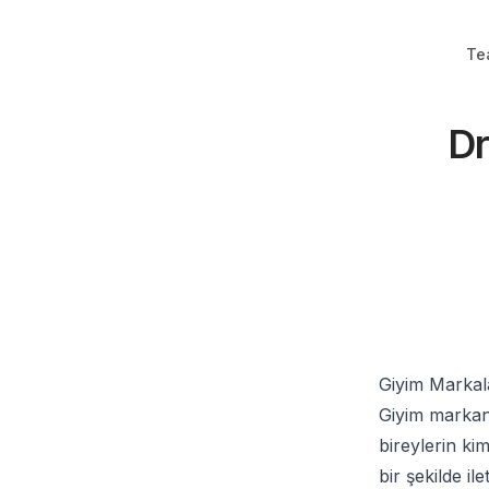
Te
Dr
Giyim Markala
Giyim markanız
bireylerin ki
bir şekilde i