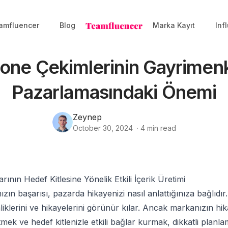
amfluencer
Blog
Marka Kayıt
Inf
one Çekimlerinin Gayrimen
Pazarlamasındaki Önemi
Zeynep
October 30, 2024
·
4
min read
rının Hedef Kitlesine Yönelik Etkili İçerik Üretimi
ın başarısı, pazarda hikayenizi nasıl anlattığınıza bağlıdır. 
mliklerini ve hikayelerini görünür kılar. Ancak markanızın hi
letmek ve hedef kitlenizle etkili bağlar kurmak, dikkatli plan