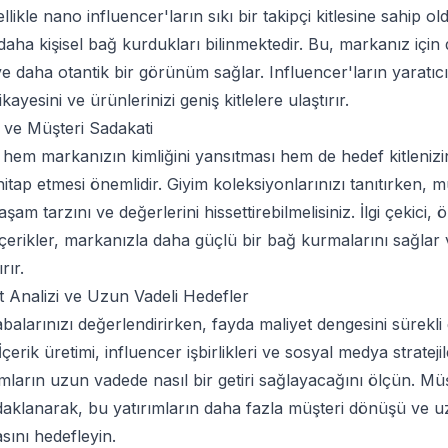
zellikle nano influencer'ların sıkı bir takipçi kitlesine sahip ol
e daha kişisel bağ kurdukları bilinmektedir. Bu, markanız içi
ve daha otantik bir görünüm sağlar. Influencer'ların yaratıcı 
ayesini ve ürünlerinizi geniş kitlelere ulaştırır.
i ve Müşteri Sadakati
in hem markanızın kimliğini yansıtması hem de hedef kitlenizin
hitap etmesi önemlidir. Giyim koleksiyonlarınızı tanıtırken, m
am tarzını ve değerlerini hissettirebilmelisiniz. İlgi çekici,
çerikler, markanızla daha güçlü bir bağ kurmalarını sağlar 
rır.
t Analizi ve Uzun Vadeli Hedefler
alarınızı değerlendirirken, fayda maliyet dengesini sürekl
erik üretimi, influencer işbirlikleri ve sosyal medya stratejile
ımların uzun vadede nasıl bir getiri sağlayacağını ölçün. Müş
daklanarak, bu yatırımların daha fazla müşteri dönüşü ve u
asını hedefleyin.