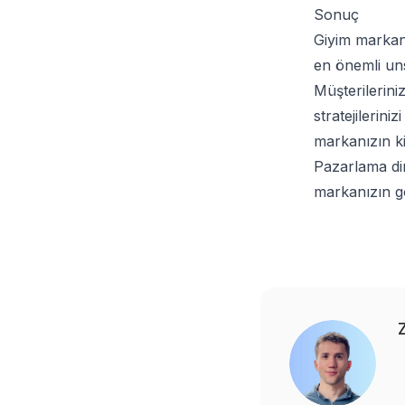
Sonuç
Giyim markanı
en önemli uns
Müşterilerini
stratejilerini
markanızın kim
Pazarlama dina
markanızın gö