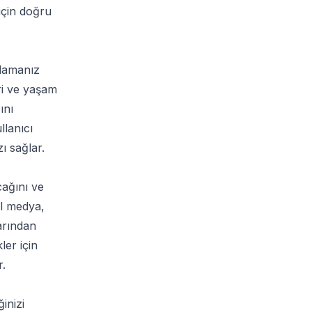
 için doğru
mlamanız
eri ve yaşam
ını
llanıcı
ı sağlar.
cağını ve
al medya,
larından
ler için
r.
inizi