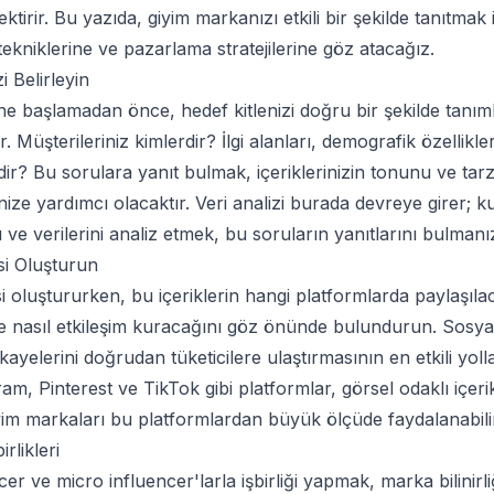
rektirir. Bu yazıda, giyim markanızı etkili bir şekilde tanıtmak
 tekniklerine ve pazarlama stratejilerine göz atacağız.
i Belirleyin
ine başlamadan önce, hedef kitlenizi doğru bir şekilde tanı
. Müşterileriniz kimlerdir? İlgi alanları, demografik özellikl
rdir? Bu sorulara yanıt bulmak, içeriklerinizin tonunu ve tarz
nize yardımcı olacaktır. Veri analizi burada devreye girer; ku
 ve verilerini analiz etmek, bu soruların yanıtlarını bulmanız
isi Oluşturun
isi oluştururken, bu içeriklerin hangi platformlarda paylaşıla
izle nasıl etkileşim kuracağını göz önünde bulundurun. Sosy
kayelerini doğrudan tüketicilere ulaştırmasının en etkili yol
gram, Pinterest ve TikTok gibi platformlar, görsel odaklı içerik
iyim markaları bu platformlardan büyük ölçüde faydalanabili
irlikleri
r ve micro influencer'larla işbirliği yapmak, marka bilinirliğ