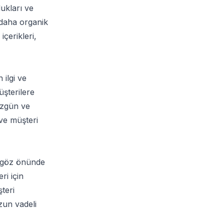
dukları ve
n daha organik
içerikleri,
 ilgi ve
üşterilere
 özgün ve
ve müşteri
i göz önünde
ri için
teri
zun vadeli