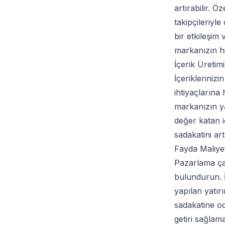
artırabilir. Ö
takipçileriyl
bir etkileşim 
markanızın hik
İçerik Üretim
İçerikleriniz
ihtiyaçlarına 
markanızın yaş
değer katan i
sadakatini artı
Fayda Maliye
Pazarlama çab
bulundurun. İç
yapılan yatır
sadakatine o
getiri sağlam