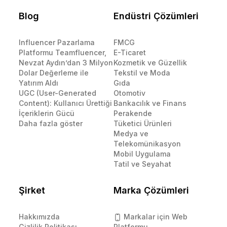
Blog
Endüstri Çözümleri
Influencer Pazarlama
FMCG
Platformu Teamfluencer,
E-Ticaret
Nevzat Aydın’dan 3 Milyon
Kozmetik ve Güzellik
Dolar Değerleme ile
Tekstil ve Moda
Yatırım Aldı
Gıda
UGC (User-Generated
Otomotiv
Content): Kullanıcı Ürettiği
Bankacılık ve Finans
İçeriklerin Gücü
Perakende
Daha fazla göster
Tüketici Ürünleri
Medya ve
Telekomünikasyon
Mobil Uygulama
Tatil ve Seyahat
Şirket
Marka Çözümleri
Hakkımızda
Markalar için Web
Gizlilik Politikası
Platformu