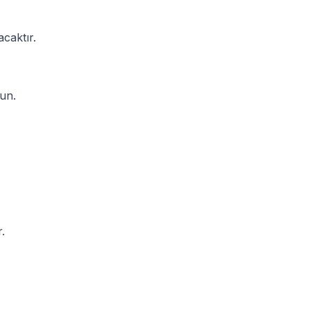
acaktır.
run.
.