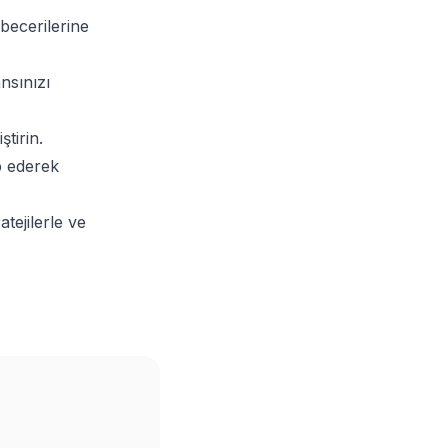
m becerilerine
nsınızı
ştirin.
ip ederek
tejilerle ve