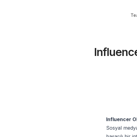
Te
Influence
Influencer Ol
Sosyal medyad
başarılı bir 