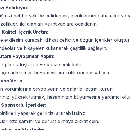
zi Belirleyin
:
ğinizi net bir şekilde belirlemek, içeriklerinizi daha etkili yap
llikler, ilgi alanları ve ihtiyaçlara odaklanın.
Kaliteli İçerik Üretin
:
zle etkileşim kuracak, dikkat çekici ve özgün içerikler oluştu
ideolar ve hikayeler kullanarak çeşitlilik sağlayın.
utarlı Paylaşımlar Yapın
:
yın planı oluşturun ve buna sadık kalın.
kipçi sadakati ve büyümesi için kritik öneme sahiptir.
Önem Verin
:
zin yorumlarına cevap verin ve onlarla iletişim kurun.
nınızı yüksek tutmak, hesabınızın büyümesine yardımcı olur
ve Sponsorlu İçerikler
:
rlikleri yaparak gelirinizi artırabilirsiniz.
ilerinize samimi ve dürüst olmaya dikkat edin.
ekler ve Stratejiler