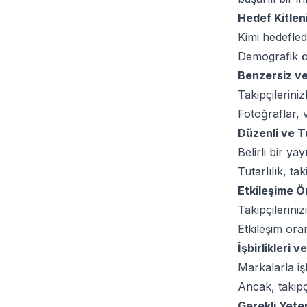
Hedef Kitleni
Kimi hedefledi
Demografik öze
Benzersiz ve 
Takipçilerini
Fotoğraflar, v
Düzenli ve T
Belirli bir ya
Tutarlılık, ta
Etkileşime 
Takipçilerini
Etkileşim ora
İşbirlikleri 
Markalarla işbi
Ancak, takipç
Gerekli Yeten