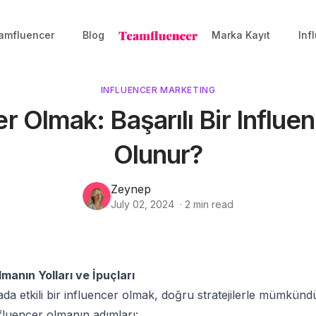
amfluencer
Blog
Marka Kayıt
Inf
INFLUENCER MARKETING
r Olmak: Başarılı Bir Influe
Olunur?
Zeynep
July 02, 2024
·
2
min read
manın Yolları ve İpuçları
a etkili bir influencer olmak, doğru stratejilerle mümkündü
influencer olmanın adımları: