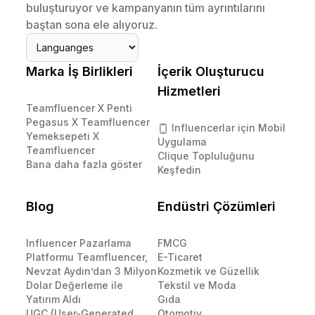
buluşturuyor ve kampanyanın tüm ayrıntılarını
baştan sona ele alıyoruz.
Marka İş Birlikleri
İçerik Oluşturucu
Hizmetleri
Teamfluencer X Penti
Pegasus X Teamfluencer
Influencerlar için Mobil
Yemeksepeti X
Uygulama
Teamfluencer
Clique Topluluğunu
Bana daha fazla göster
Keşfedin
Blog
Endüstri Çözümleri
Influencer Pazarlama
FMCG
Platformu Teamfluencer,
E-Ticaret
Nevzat Aydın’dan 3 Milyon
Kozmetik ve Güzellik
Dolar Değerleme ile
Tekstil ve Moda
Yatırım Aldı
Gıda
UGC (User-Generated
Otomotiv