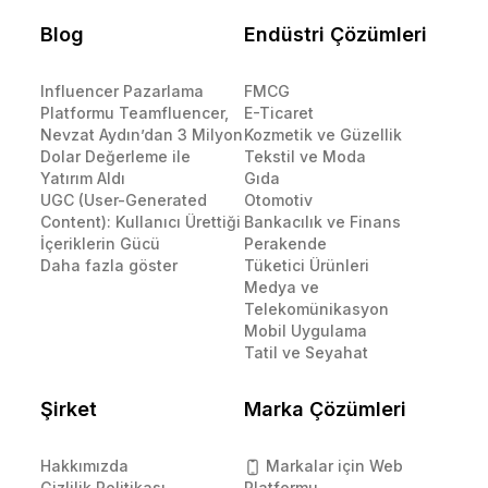
Blog
Endüstri Çözümleri
Influencer Pazarlama
FMCG
Platformu Teamfluencer,
E-Ticaret
Nevzat Aydın’dan 3 Milyon
Kozmetik ve Güzellik
Dolar Değerleme ile
Tekstil ve Moda
Yatırım Aldı
Gıda
UGC (User-Generated
Otomotiv
Content): Kullanıcı Ürettiği
Bankacılık ve Finans
İçeriklerin Gücü
Perakende
Daha fazla göster
Tüketici Ürünleri
Medya ve
Telekomünikasyon
Mobil Uygulama
Tatil ve Seyahat
Şirket
Marka Çözümleri
Hakkımızda
Markalar için Web
Gizlilik Politikası
Platformu